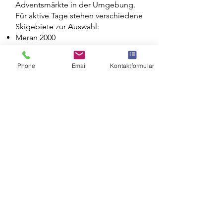
Adventsmärkte in der Umgebung.
Für aktive Tage stehen verschiedene
Skigebiete zur Auswahl:
Meran 2000
Schnalstal
Pfelders
Phone
Email
Kontaktformular
Ulten
Die Therme Meran bietet einen
angenehmen Ausgleich zu kalten
Tagen im Freien.
Zurück im MENA sorgen
Fußbodenheizung und die Dusche
mit wohltuender Infrarotwärme für
ein angenehmes Wärmegefühl.
Unsere Sauna kann zusätzlich
exklusiv dazugebucht werden.
Frühling
Blüten, Sonne & erste Bergtage