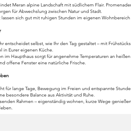
indet Meran alpine Landschaft mit südlichem Flair. Promenaden
orgen für Abwechslung zwischen Natur und Stadt.
lassen sich gut mit ruhigen Stunden im eigenen Wohnbereich
r
r entscheidet selbst, wie Ihr den Tag gestaltet – mit Frühstück
el in Eurer eigenen Küche.
en im Haupthaus sorgt für angenehme Temperaturen an heißen
nd offene Fenster eine natürliche Frische.
eben
t für lange Tage, Bewegung im Freien und entspannte Stunde
ine besondere Balance aus Aktivität und Ruhe.
assenden Rahmen – eigenständig wohnen, kurze Wege genieße
leben.