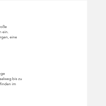
roße
 ein.
rgen, eine
ege
aalweg bis zu
 finden im